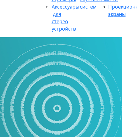
Аксессуары
систем
Проекцион
для
экраны
стерео
устройств