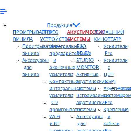
Продукция
ПРОИГРЫВАТЕЛИ
СТЕРЕО
АКУСТИЧЕСКИЕ
ДОМАШНИЙ
ВИНИЛА
УСТРОЙСТВА
СИСТЕМЫ
КИНОТЕАТР
Проигрыватели
Интегральные,
ECO
Усилители
винила
предварительные
DELTA
Pro
Аксессуары
и
STUDIO
Усилители
для
оконечные
MONITOR
с
винила
усилители
Активные
ЦСП
Компактные
акустические
(DSP)
интегральные
системы
Акустическ
Росси
усилители
Встраиваемые
системы
Прем
CD
акустические
Pro
проигрыватели
системы
Крепления
Wi-Fi
Аксессуары
и
и BT
для
кабели
стримеры
акустических
Pro