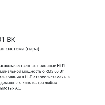
01 BK
я система (пара)
ысококачественные полочные Hi-Fi
номинальной мощностью RMS 60 Вт,
льзования в Hi-Fi-стереосистемах и в
 домашнего кинотеатра любых
тыловых АС.