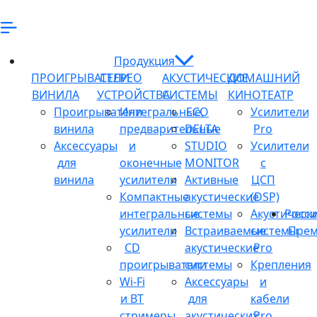
Продукция
ПРОИГРЫВАТЕЛИ
СТЕРЕО
АКУСТИЧЕСКИЕ
ДОМАШНИЙ
ВИНИЛА
УСТРОЙСТВА
СИСТЕМЫ
КИНОТЕАТР
Проигрыватели
Интегральные,
ECO
Усилители
винила
предварительные
DELTA
Pro
Аксессуары
и
STUDIO
Усилители
для
оконечные
MONITOR
с
винила
усилители
Активные
ЦСП
Компактные
акустические
(DSP)
интегральные
системы
Акустическ
Росси
усилители
Встраиваемые
системы
Прем
CD
акустические
Pro
проигрыватели
системы
Крепления
Wi-Fi
Аксессуары
и
и BT
для
кабели
стримеры
акустических
Pro