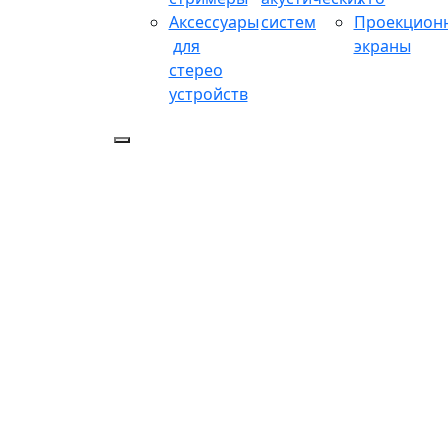
Аксессуары
систем
Проекцион
для
экраны
стерео
устройств