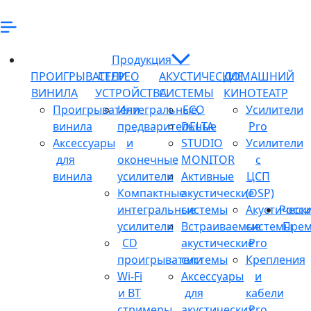
Продукция
ПРОИГРЫВАТЕЛИ
СТЕРЕО
АКУСТИЧЕСКИЕ
ДОМАШНИЙ
ВИНИЛА
УСТРОЙСТВА
СИСТЕМЫ
КИНОТЕАТР
Проигрыватели
Интегральные,
ECO
Усилители
винила
предварительные
DELTA
Pro
Аксессуары
и
STUDIO
Усилители
для
оконечные
MONITOR
с
винила
усилители
Активные
ЦСП
Компактные
акустические
(DSP)
интегральные
системы
Акустическ
Росси
усилители
Встраиваемые
системы
Прем
CD
акустические
Pro
проигрыватели
системы
Крепления
Wi-Fi
Аксессуары
и
и BT
для
кабели
стримеры
акустических
Pro