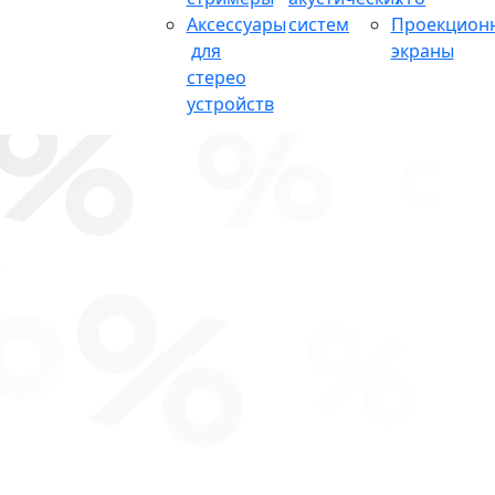
Аксессуары
систем
Проекцион
для
экраны
стерео
устройств