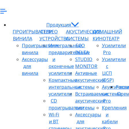
Продукция
ПРОИГРЫВАТЕЛИ
СТЕРЕО
АКУСТИЧЕСКИЕ
ДОМАШНИЙ
ВИНИЛА
УСТРОЙСТВА
СИСТЕМЫ
КИНОТЕАТР
Проигрыватели
Интегральные,
ECO
Усилители
винила
предварительные
DELTA
Pro
Аксессуары
и
STUDIO
Усилители
для
оконечные
MONITOR
с
винила
усилители
Активные
ЦСП
Компактные
акустические
(DSP)
интегральные
системы
Акустическ
Росси
усилители
Встраиваемые
системы
Прем
CD
акустические
Pro
проигрыватели
системы
Крепления
Wi-Fi
Аксессуары
и
и BT
для
кабели
стримеры
акустических
Pro