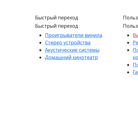
Быстрый переход
Польз
Быстрый переход
Польз
Проигрыватели винила
В
Стерео устройства
Р
Акустические системы
П
Домашний кинотеатр
к
П
Г