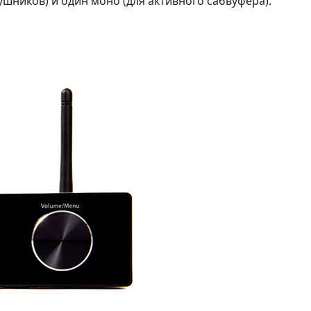
ушников) и один моно (для активного сабвуфера).