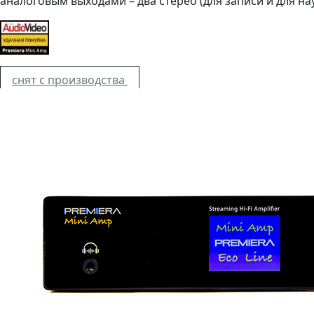
аналоговым выходами – два стерео (для записи и для на
снят с производства