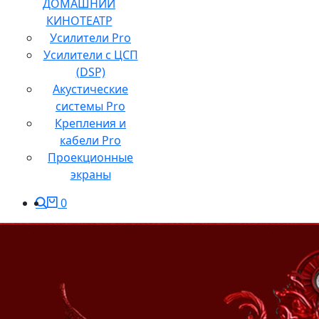
ДОМАШНИЙ
КИНОТЕАТР
Усилители Pro
Усилители с ЦСП
(DSP)
Акустические
системы Pro
Крепления и
кабели Pro
Проекционные
экраны
0