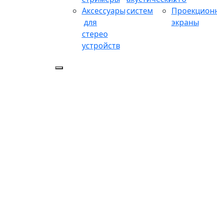
Аксессуары
систем
Проекцион
для
экраны
стерео
устройств