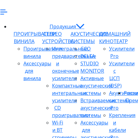
Продукция
ПРОИГРЫВАТЕЛИ
СТЕРЕО
АКУСТИЧЕСКИЕ
ДОМАШНИЙ
ВИНИЛА
УСТРОЙСТВА
СИСТЕМЫ
КИНОТЕАТР
Проигрыватели
Интегральные,
ECO
Усилители
винила
предварительные
DELTA
Pro
Аксессуары
и
STUDIO
Усилители
для
оконечные
MONITOR
с
винила
усилители
Активные
ЦСП
Компактные
акустические
(DSP)
интегральные
системы
Акустическ
Росси
усилители
Встраиваемые
системы
Прем
CD
акустические
Pro
проигрыватели
системы
Крепления
Wi-Fi
Аксессуары
и
и BT
для
кабели
стримеры
акустических
Pro