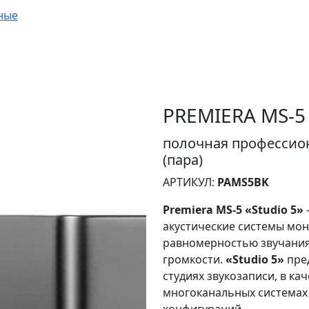
ные
PREMIERA MS-5
полочная профессион
(пара)
АРТИКУЛ:
PAMS5BK
Premiera MS-5 «Studio 5»
акустические системы мо
равномерностью звучания
громкости.
«Studio 5»
пре
студиях звукозаписи, в кач
многоканальных системах
конфигураций.