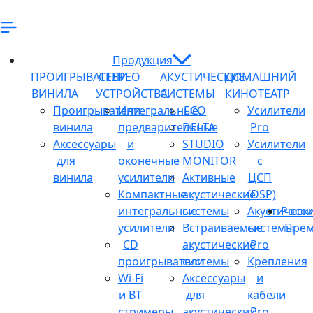
Продукция
ПРОИГРЫВАТЕЛИ
СТЕРЕО
АКУСТИЧЕСКИЕ
ДОМАШНИЙ
ВИНИЛА
УСТРОЙСТВА
СИСТЕМЫ
КИНОТЕАТР
Проигрыватели
Интегральные,
ECO
Усилители
винила
предварительные
DELTA
Pro
Аксессуары
и
STUDIO
Усилители
для
оконечные
MONITOR
с
винила
усилители
Активные
ЦСП
Компактные
акустические
(DSP)
интегральные
системы
Акустическ
Росси
усилители
Встраиваемые
системы
Прем
CD
акустические
Pro
проигрыватели
системы
Крепления
Wi-Fi
Аксессуары
и
и BT
для
кабели
стримеры
акустических
Pro