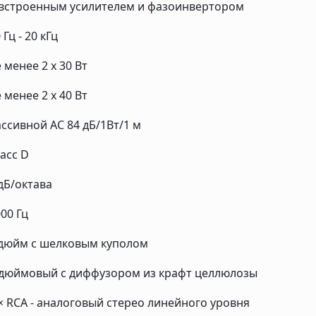
 встроенным усилителем и фазоинвертором
 Гц - 20 кГц
 менее 2 x 30 Вт
 менее 2 х 40 Вт
ссивной АС 84 дБ/1Вт/1 м
асс D
дБ/октава
00 Гц
 дюйм с шелковым куполом
-дюймовый с диффузором из крафт целлюлозы
× RCA - аналоговый стерео линейного уровня