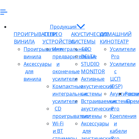
Продукция
ПРОИГРЫВАТЕЛИ
СТЕРЕО
АКУСТИЧЕСКИЕ
ДОМАШНИЙ
ВИНИЛА
УСТРОЙСТВА
СИСТЕМЫ
КИНОТЕАТР
Проигрыватели
Интегральные,
ECO
Усилители
винила
предварительные
DELTA
Pro
Аксессуары
и
STUDIO
Усилители
для
оконечные
MONITOR
с
винила
усилители
Активные
ЦСП
Компактные
акустические
(DSP)
интегральные
системы
Акустическ
Росси
усилители
Встраиваемые
системы
Прем
CD
акустические
Pro
проигрыватели
системы
Крепления
Wi-Fi
Аксессуары
и
и BT
для
кабели
стримеры
акустических
Pro