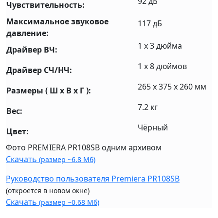
92 дБ
Чувствительность:
Максимальное звуковое
117 дБ
давление:
1 x 3 дюйма
Драйвер ВЧ:
1 x 8 дюймов
Драйвер СЧ/НЧ:
265 x 375 x 260 мм
Размеры ( Ш x В x Г ):
7.2 кг
Вес:
Чёрный
Цвет:
Фото PREMIERA PR108SB одним архивом
Скачать
(размер ~6.8 Мб)
Руководство пользователя Premiera PR108SB
(откроется в новом окне)
Скачать
(размер ~0.68 Мб)