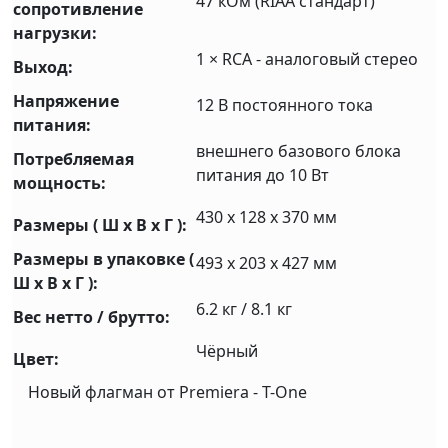
47 кОм (RIAA стандарт)
сопротивление
нагрузки:
1 × RCA - аналоговый стерео
Выход:
Напряжение
12 В постоянного тока
питания:
внешнего базового блока
Потребляемая
питания до 10 Вт
мощность:
430 x 128 x 370 мм
Размеры ( Ш x В x Г ):
Размеры в упаковке (
493 х 203 х 427 мм
Ш х В х Г ):
6.2 кг / 8.1 кг
Вес нетто / брутто:
Чёрный
Цвет:
Новый флагман от Premiera - T-One