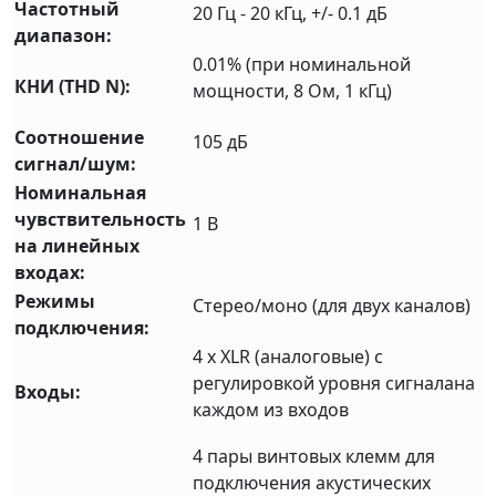
Частотный
20 Гц - 20 кГц, +/- 0.1 дБ
диапазон:
0.01% (при номинальной
КНИ (THD N):
мощности, 8 Ом, 1 кГц)
Соотношение
105 дБ
сигнал/шум:
Номинальная
чувствительность
1 В
на линейных
входах:
Режимы
Стерео/моно (для двух каналов)
подключения:
4 х XLR (аналоговые) с
регулировкой уровня сигналана
Входы:
каждом из входов
4 пары винтовых клемм для
подключения акустических