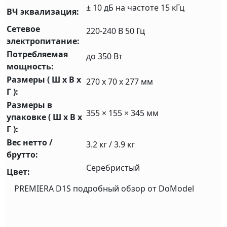
± 10 дБ на частоте 15 кГц
ВЧ эквализация:
Сетевое
220-240 В 50 Гц
электропитание:
Потребляемая
до 350 Вт
мощность:
Размеры ( Ш x В x
270 x 70 x 277 мм
Г ):
Размеры в
355 × 155 × 345 мм
упаковке ( Ш x В x
Г ):
Вес нетто /
3.2 кг / 3.9 кг
брутто:
Cеребристый
Цвет:
PREMIERA D1S подробный обзор от DoModel