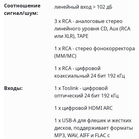
Соотношение
линейный вход > 102 дБ
сигнал/шум:
3 х RCA - аналоговые стерео
линейного уровня CD, Aux (RCA
или XLR), TAPE
1 х RCA - стерео фонокорректора
(MM/MC)
1 х RCA - цифровой
коаксиальный 24 бит 192 кГц
Входы:
1 х Toslink - цифровой
оптический 24 бит 192 кГц
1 х цифровой HDMI ARC
1 х USB-A для флешек и жестких
дисков, поддерживает форматы
MP3, WAV, AIFF и FLAC с