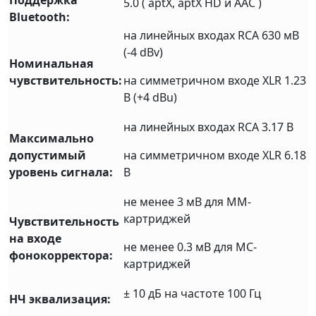
Поддержка
5.0 ( aptX, aptX HD и AAC )
Bluetooth:
на линейных входах RCA 630 мВ
(-4 dBv)
Номинальная
чувствительность:
на симметричном входе XLR 1.23
В (+4 dBu)
на линейных входах RCA 3.17 В
Максимально
допустимый
на симметричном входе XLR 6.18
уровень сигнала:
В
не менее 3 мВ для ММ-
картриджей
Чувствительность
на входе
не менее 0.3 мВ для МC-
фонокорректора:
картриджей
± 10 дБ на частоте 100 Гц
НЧ эквализация: