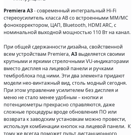
Premiera A3
- современный интегральный Hi-Fi
стереоусилитель класса AB со встроенными MM/MC
фонокорректором, ЦАП, Bluetooth, HDMI ARC, с
номинальной выходной мощностью 110 Вт на канал.
При общей сдержанности дизайна, свойственной
всем устройствам Premiera,
A3
выделяется своими
крупными и яркими стрелочными VU-индикаторами
вместо дисплея на лицевой панели и ручками
темброблока под ними. Эти два элемента придают
модели нео-винтажный вид, столь модный сегодня.
При этом управление усилителем без дисплея и
меню не стало менее удобным – кнопки и
потенциометры прекрасно справляются, даже
сложные процедуры вроде обновления ПО или
возврата к заводским установкам можно провести,
используя комбинации кнопок на лицевой панели. К
тому же всегда поможет пульт дистанционного