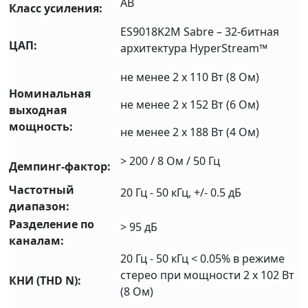
AB
Класс усиления:
ES9018K2M Sabre – 32-битная
ЦАП:
архитектура HyperStream™
не менее 2 x 110 Вт (8 Ом)
Номинальная
не менее 2 х 152 Вт (6 Ом)
выходная
мощность:
не менее 2 х 188 Вт (4 Ом)
> 200 / 8 Ом / 50 Гц
Демпинг-фактор:
Частотный
20 Гц - 50 кГц, +/- 0.5 дБ
диапазон:
Разделение по
> 95 дБ
каналам:
20 Гц - 50 кГц < 0.05% в режиме
стерео при мощности 2 х 102 Вт
КНИ (THD N):
(8 Ом)