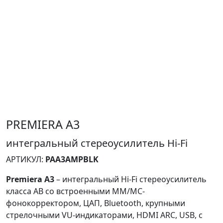
PREMIERA A3
интегральный стереоусилитель Hi-Fi
АРТИКУЛ:
PAA3AMPBLK
Premiera A3
– интегральный Hi-Fi стереоусилитель
класса AB со встроенными ММ/МС-
фонокорректором, ЦАП, Bluetooth, крупными
стрелочными VU-индикаторами, HDMI ARC, USB, с