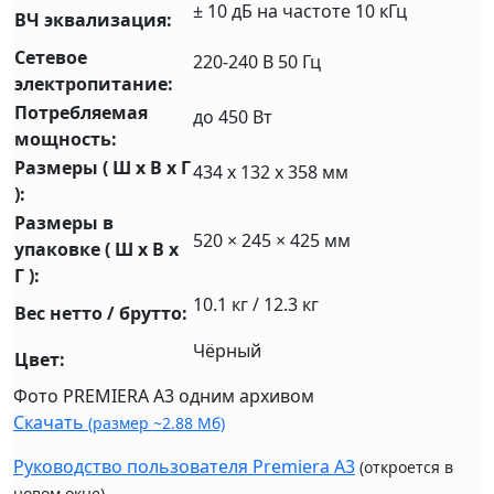
± 10 дБ на частоте 10 кГц
ВЧ эквализация:
Сетевое
220-240 В 50 Гц
электропитание:
Потребляемая
до 450 Вт
мощность:
Размеры ( Ш x В x Г
434 x 132 x 358 мм
):
Размеры в
520 × 245 × 425 мм
упаковке ( Ш x В x
Г ):
10.1 кг / 12.3 кг
Вес нетто / брутто:
Чёрный
Цвет:
Фото PREMIERA A3 одним архивом
Скачать
(размер ~2.88 Мб)
Руководство пользователя Premiera A3
(откроется в
новом окне)